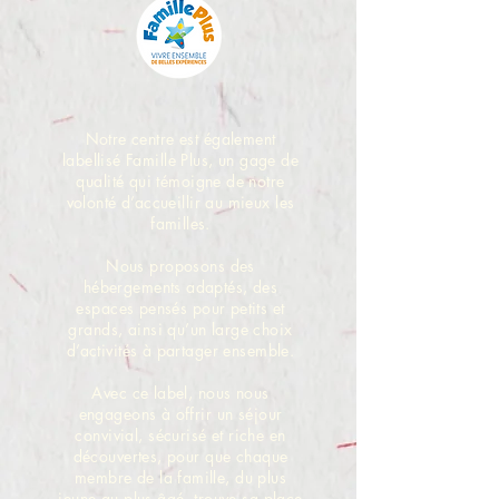
Notre centre est également
labellisé Famille Plus, un gage de
qualité qui témoigne de notre
volonté d’accueillir au mieux les
familles.
Nous proposons des
hébergements adaptés, des
espaces pensés pour petits et
grands, ainsi qu’un large choix
d’activités à partager ensemble.
Avec ce label, nous nous
engageons à offrir un séjour
convivial, sécurisé et riche en
découvertes, pour que chaque
membre de la famille, du plus
jeune au plus âgé, trouve sa place